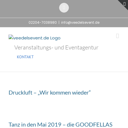
Zum
Inhalt
E-
Mail
springen
02204-7038980
|
info@veedelsevent.de
Veranstaltungs- und Eventagentur
KONTAKT
Druckluft – „Wir kommen wieder“
Tanz in den Mai 2019 – die GOODFELLAS