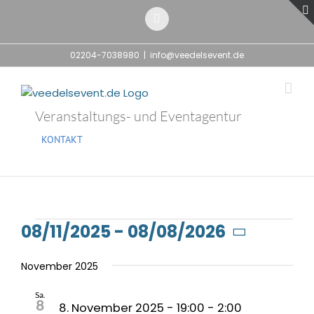
Zum
Inhalt
E-
Mail
springen
02204-7038980
|
info@veedelsevent.de
Veranstaltungs- und Eventagentur
KONTAKT
Veranstaltungen
08/11/2025
 - 
08/08/2026
Datum
wählen.
November 2025
Sa.
8
8. November 2025 - 19:00
-
2:00