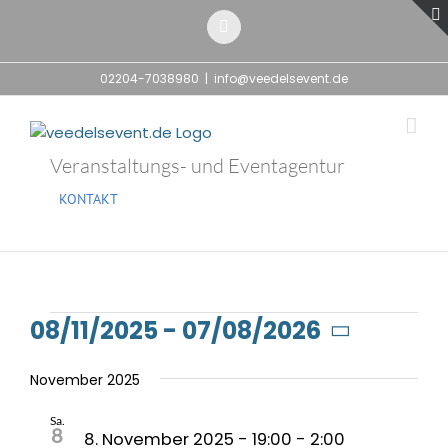
Zum
Inhalt
E-
Mail
springen
02204-7038980
|
info@veedelsevent.de
Veranstaltungs- und Eventagentur
KONTAKT
Veranstaltungen
08/11/2025
 - 
07/08/2026
Datum
wählen.
November 2025
Sa.
8
8. November 2025 - 19:00
-
2:00